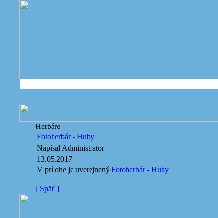
Herbáre
Fotoherbár - Huby
Napísal Administrator
13.05.2017
V prílohe je uverejnený
Fotoherbár - Huby
[ Späť ]