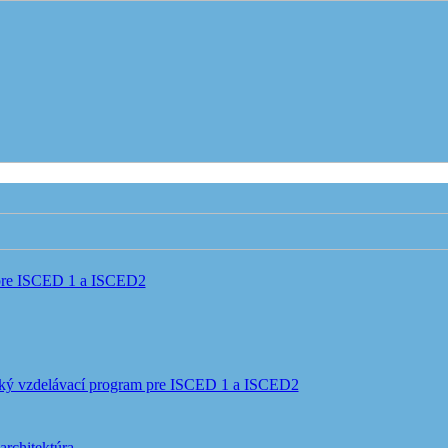
 pre ISCED 1 a ISCED2
ký vzdelávací program pre ISCED 1 a ISCED2
architektúra