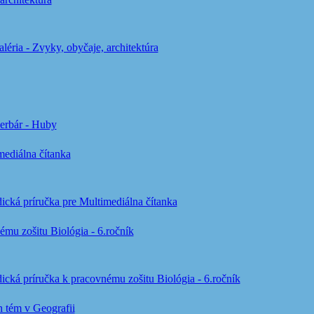
léria - Zvyky, obyčaje, architektúra
erbár - Huby
mediálna čítanka
ická príručka pre Multimediálna čítanka
mu zošitu Biológia - 6.ročník
ická príručka k pracovnému zošitu Biológia - 6.ročník
 tém v Geografii