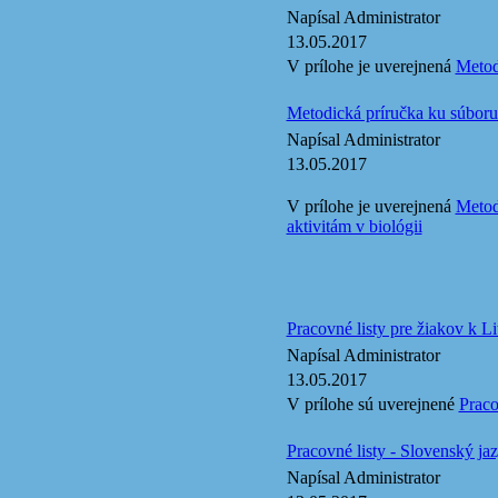
Napísal Administrator
13.05.2017
V prílohe je uverejnená
Metod
Metodická príručka ku súboru 
Napísal Administrator
13.05.2017
V prílohe je uverejnená
Metod
aktivitám v biológii
Pracovné listy pre žiakov k L
Napísal Administrator
13.05.2017
V prílohe sú uverejnené
Praco
Pracovné listy - Slovenský ja
Napísal Administrator