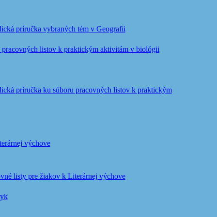
ická príručka vybraných tém v Geografii
pracovných listov k praktickým aktivitám v biológii
ická príručka ku súboru pracovných listov k praktickým
iterárnej výchove
vné listy pre žiakov k Literárnej výchove
zyk