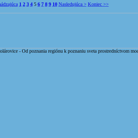
hádzajúca
1
2
3
4
5
6
7
8
9
10
Nasledujúca >
Koniec >>
lárovice - Od poznania regiónu k poznaniu sveta prostredníctvom mo