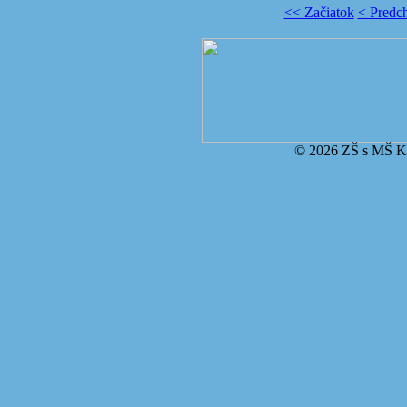
<< Začiatok
< Predc
© 2026 ZŠ s MŠ Ko