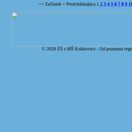
<< Začiatok
< Predchádzajúca
1
2
3
4
5
6
7
8
9
1
© 2026 ZŠ s MŠ Kolárovice - Od poznania regi