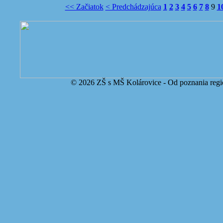
<< Začiatok
< Predchádzajúca
1
2
3
4
5
6
7
8
9
1
© 2026 ZŠ s MŠ Kolárovice - Od poznania regi