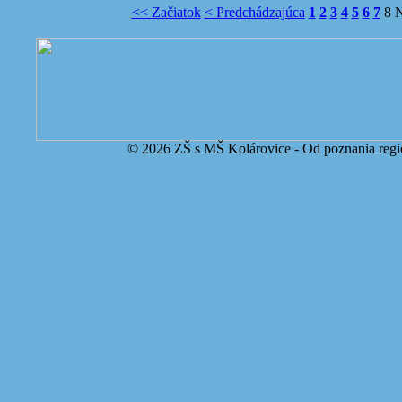
<< Začiatok
< Predchádzajúca
1
2
3
4
5
6
7
8
N
© 2026 ZŠ s MŠ Kolárovice - Od poznania regi