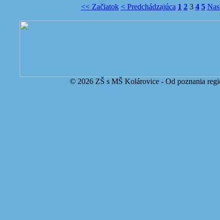
<< Začiatok
< Predchádzajúca
1
2
3
4
5
Nas
© 2026 ZŠ s MŠ Kolárovice - Od poznania regi