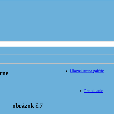
Hlavná strana galérie
rne
Premietanie
obrázok č.7