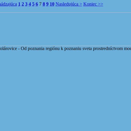
hádzajúca
1
2
3
4
5
6
7
8
9
10
Nasledujúca >
Koniec >>
lárovice - Od poznania regiónu k poznaniu sveta prostredníctvom mo