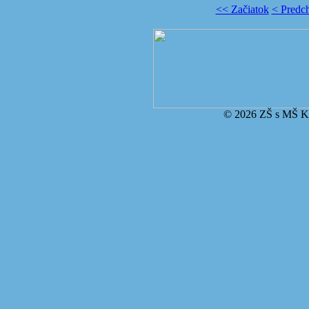
<< Začiatok
< Predc
© 2026 ZŠ s MŠ Ko